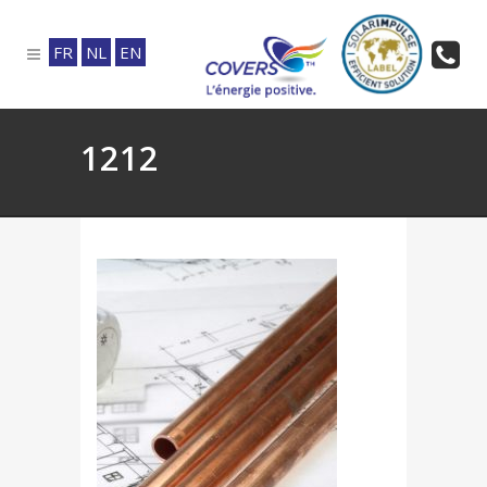
FR
NL
EN
1212