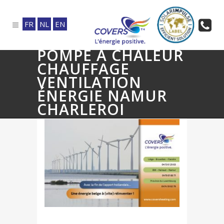
FR
NL
EN
POMPE À CHALEUR
CHAUFFAGE
VENTILATION
ÉNERGIE NAMUR
CHARLEROI