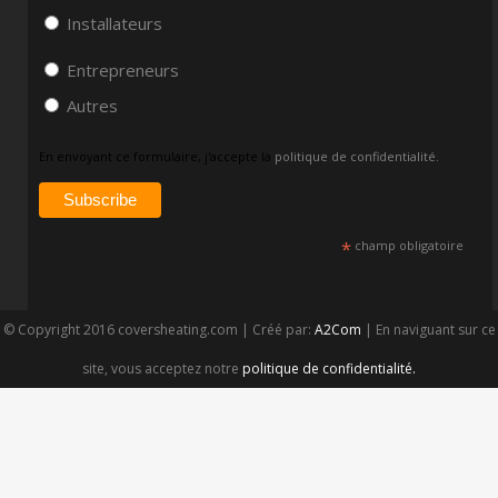
Installateurs
Entrepreneurs
Autres
En envoyant ce formulaire, j'accepte la
politique de confidentialité.
*
champ obligatoire
© Copyright 2016 coversheating.com | Créé par:
A2Com
| En naviguant sur ce
site, vous acceptez notre
politique de confidentialité.