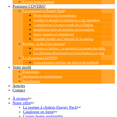
Covers home assistant
Pourquoi COVERS?
Les avantages d’Energy Pack
Hyper attractivité économique
Confort et sécurité d’utilisation et de chauffage
Contribution à la sauvegarde de la Planète
Installation aisée de modules personnalisés
Suivi, garantie et réparations
Fiabilité fondée sur l’identité de la marque
Energie : la fin d’une époque
Energie et habitat : un secteur à la croisée des défis
Les réponses développées et leurs limites à ce jour
La révolution COVERS
Trois postulats simples, au service de la liberté
Votre profil
Particuliers
Architectes et entrepreneurs
Installateurs
Articles
Contact
À propos
Notre offre
La pompe à chaleur Energy Pack
Catalogue en ligne
Covers home assistant