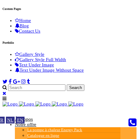
Custom Pages
Home
Blog
Contact Us
Portfolio
Gallery Style
Gallery Style Full Width
Text Under Image
Text Under Image Without Space
À propos
FR
NL
EN
Notre offre
La pompe à chaleur Energy Pack
Catalogue en ligne