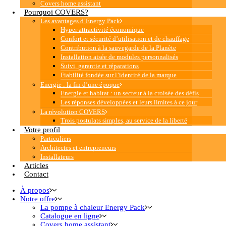
Covers home assistant
Pourquoi COVERS?
Les avantages d’Energy Pack
Hyper attractivité économique
Confort et sécurité d’utilisation et de chauffage
Contribution à la sauvegarde de la Planète
Installation aisée de modules personnalisés
Suivi, garantie et réparations
Fiabilité fondée sur l’identité de la marque
Energie : la fin d’une époque
Energie et habitat : un secteur à la croisée des défis
Les réponses développées et leurs limites à ce jour
La révolution COVERS
Trois postulats simples, au service de la liberté
Votre profil
Particuliers
Architectes et entrepreneurs
Installateurs
Articles
Contact
À propos
Notre offre
La pompe à chaleur Energy Pack
Catalogue en ligne
Covers home assistant