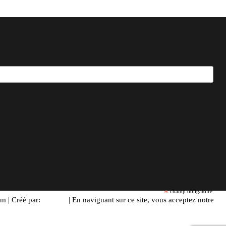
*
champ obligatoire
m | Créé par:
A2Com
| En naviguant sur ce site, vous acceptez notre