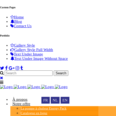
Custom Pages
Home
Blog
Contact Us
Portfolio
Gallery Style
Gallery Style Full Width
Text Under Image
Text Under Image Without Space
À propos
FR
NL
EN
Notre offre
La pompe à chaleur Energy Pack
Catalogue en ligne