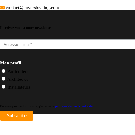
Brabant Wallon – Wallonie :
contact@coversheating.com
Inscrivez-vous à notre newsletter
Mon profil
Particuliers
Architectes
Installateurs
En envoyant ce formulaire, j'accepte la
politique de confidentialité.