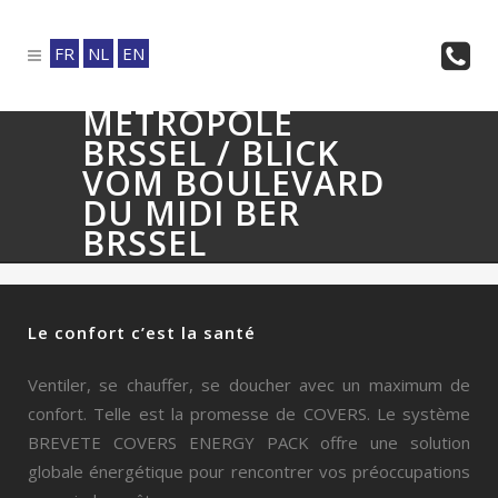
FR
NL
EN
METROPOLE
BRSSEL / BLICK
VOM BOULEVARD
DU MIDI BER
BRSSEL
Le confort c’est la santé
Ventiler, se chauffer, se doucher avec un maximum de
confort. Telle est la promesse de COVERS. Le système
BREVETE COVERS ENERGY PACK offre une solution
globale énergétique pour rencontrer vos préoccupations