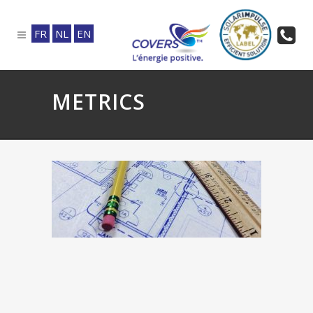
FR
NL
EN
METRICS