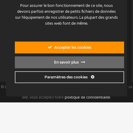
Installateurs
Pour assurer le bon fonctionnement de ce site, nous
devons parfois enregistrer de petits fichiers de données
sur l'équipement de nos utilisateurs. La plupart des grands
Entrepreneurs
sites web font de même.
Autres
En envoyant ce formulaire, j'accepte la
politique de confidentialité.
Accepter les cookies
En savoir plus
*
champ obligatoire
Paramètres des cookies
© Copyright 2016 coversheating.com | Créé par:
A2Com
| En naviguant sur ce
site, vous acceptez notre
politique de confidentialité.