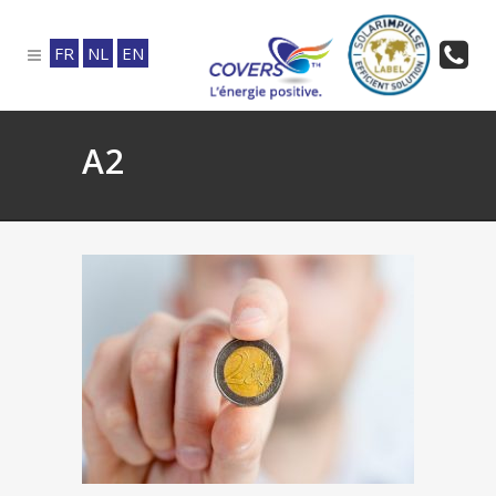
FR
NL
EN
A2