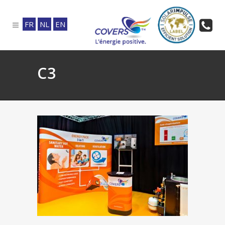
FR
NL
EN
C3