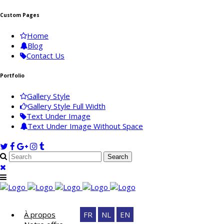
Custom Pages
Home
Blog
Contact Us
Portfolio
Gallery Style
Gallery Style Full Width
Text Under Image
Text Under Image Without Space
À propos
FR
NL
EN